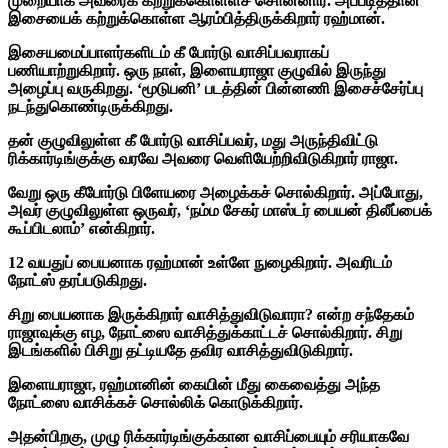
முறையாக அவரைக் கற்றுக்கொள்ளச் சொன்னார். அப்படித்தான்
இசையைக் கற்றுக்கொள்ள ஆரம்பித்திருக்கிறார் ரஹ்மான்.
இசையமைப்பாளர்களிடம் கீ போர்டு வாசிப்பவராகப்
பணியாற்றுகிறார். ஒரு நாள், இளையராஜா குழுவில் இருந்து
அழைப்பு வருகிறது. ‘மூடுபனி’ படத்தின் பின்னணி இசைச்சேர்ப்பு
நடந்துகொண்டிருக்கிறது.
தன் குழுவிலுள்ள கீ போர்டு வாசிப்பவர், மது அருந்திவிட்டு
ரிக்கார்டிங்குக்கு வரவே அவரை வெளியேற்றிவிடுகிறார் ராஜா.
வேறு ஒரு கீபோர்டு பிளேயரை அழைக்கச் சொல்கிறார். அப்போது,
அவர் குழுவிலுள்ள ஒருவர், ‘நம்ம சேகர் மாஸ்டர் பையன் திலீப்பைக்
கூப்பிடலாம்’ என்கிறார்.
12 வயதுப் பையனாக ரஹ்மான் உள்ளே நுழைகிறார். அவரிடம்
நோட்ஸ் தரப்படுகிறது.
சிறு பையனாக இருக்கிறார் வாசித்துவிடுவாரா? என்ற சந்தேகம்
ராஜாவுக்கு எழ, நோட்ஸை வாசித்துக்காட்டச் சொல்கிறார். சிறு
இடங்களில் பிசிறு தட்டியதே தவிர வாசித்துவிடுகிறார்.
இளையராஜா, ரஹ்மானின் கையின் மீது கைவைத்து அந்த
நோட்ஸை வாசிக்கச் சொல்லிக் கொடுக்கிறார்.
அதன்பிறகு, முழு ரிக்கார்டிங்குக்கான வாசிப்பையும் சரியாகவே