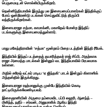
பெருமையுடன் சொல்லியிருக்கிறார்.
தென்னிந்தியாவில் இருந்து பல இசையமைப்பாளர்கள் இந்திக்குப்
போய் ஒன்றிரண்டு படங்கள் செய்துவிட்டுத் திரும்பி
வந்திருக்கிறார்கள்.
இளையராஜா சத்மா, காமாக்னி, மகாதேவ் போன்ற இந்திப்
படங்களுக்கு இசையமைத்துள்ளார்.
பாலு மகேந்திராவின் ‘சத்மா’ மூன்றாம் பிறை படத்தின் இந்தி ரீமேக்.
இந்தியில் இந்தப் படத்தைத் தயாரித்தவர் ராஜ் சிப்பி. அதற்காக
ராஜா அமைத்த பாடல்கள் இன்னும் வட இந்தியாவில் பிரபலமாக
உள்ளன.
அதில் சுரேஷ் வட்கர் பாடிய ‘ஏ ஜிந்தகி’ பாடல் இன்றும் கிளாஸிக்
அந்தஸ்தில் இருக்கிறது.
இளையராஜா ரஹ்மானுக்கு முன்பே இந்தியில் கொடி
நாட்டியிருக்கவேண்டியவர்.
இசைஞானியின் அருமை நம்மைவிட பப்பி லஹரி, ஆனந்த் –
மிலிந்த், நதீம் – சர்வன், அனுமாலிக் ஆகிய இந்தி
இசையமைப்பாளர்களுக்கு நன்கு தெரியும்.