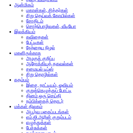
ஆன்மிகம்
மகான்கள், சித்தர்கள்
சிறு தெய்வக் கோயில்கள்
சோதிடம்
சொற்பொழிவுகள், வீடியோ
இலக்கியம்
கவிதைகள்
பேட்டிகள்
நேற்றைய நிழல்
மகளிருக்காக
அழகுக் குறிப்பு
ஆரோக்கியத் தகவல்கள்
சமையல் டிப்ஸ்
சிறு தொழில்கள்
கதம்பம்
இசை, நாட்டியம், ஓவியம்
குறுக்கெழுத்துப் போட்டி
தினம் ஒரு செய்தி
நம்பிக்கைத் தொடர்
மக்கள் திலகம்
அபூர்வ புகைப்படங்கள்
எம்.ஜி.ஆரின் குறும்படம்
எழுத்துக்கள்
பேச்சுக்கள்