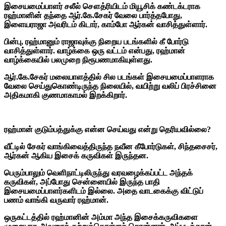
இசையமைப்பாளர் சலீல் சௌத்ரியிடம் மியூசிக் கண்டக்டராக
ரஹ்மானின் தந்தை ஆர்.கே.சேகர் வேலை பார்த்தபோது,
இளையராஜா அவரிடம் கிடார், காம்போ ஆர்கன் வாசித்துள்ளார்.
பின்பு, ரஹ்மானும் ராஜாவுக்கு நிறைய படங்களில் கீ போர்டு
வாசித்துள்ளார். வாழ்க்கை ஒரு வட்டம் என்பது, ரஹ்மான்
வாழ்க்கையில் பலமுறை நிரூபணமாகியுள்ளது.
ஆர்.கே.சேகர் மலையாளத்தில் சில படங்கள் இசையமைப்பாளராக
வேலை செய்துகொண்டிருந்த நிலையில், வயிற்று வலிப் பிரச்சினை
அதிகமாகி குணமாகாமல் இறக்கிறார்.
ரஹ்மான் குடும்பத்துக்கு என்ன செய்வது என்று தெரியவில்லை?
வீட்டில் சேகர் வாங்கிவைத்திருந்த நவீன கீபோர்டுகள், சிந்தசைசர்,
ஆர்கன் ஆகிய இசைக் கருவிகள் இருந்தன.
பெரும்பாலும் வெளிநாட்டிலிருந்து வரவழைக்கப்பட்ட அந்தக்
கருவிகள், அப்போது சென்னையில் இருந்த பாதி
இசையமைப்பாளர்களிடம் இல்லை. அதை வாடகைக்கு விட்டுப்
பணம் வாங்கி வருவார் ரஹ்மான்.
ஒருகட்டத்தில் ரஹ்மானின் அம்மா அந்த இசைக்கருவிகளை