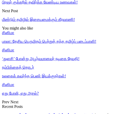
பிரஷர் குக்கரில் தவிர்க்க வேண்டிய உணவுகள்!
Next Post
மீண்டும் தமிழில் இசையமைக்கும் கீரவாணி!
You might also like
சினிமா
பாலா: தேசிய பெருமிதம் பெற்றுத் தந்த தமிழ்ப் படைப்பாளி!
சினிமா
‘துளசி’ போன்று அபூர்வமானவர் நடிகை ரேவதி!
நம்பிக்கைத் தொடர்
உலகைக் கவர்ந்த பெண் இயக்குநர்கள்!
சினிமா
எது போலி, எது அசல்?
Prev
Next
Recent Posts