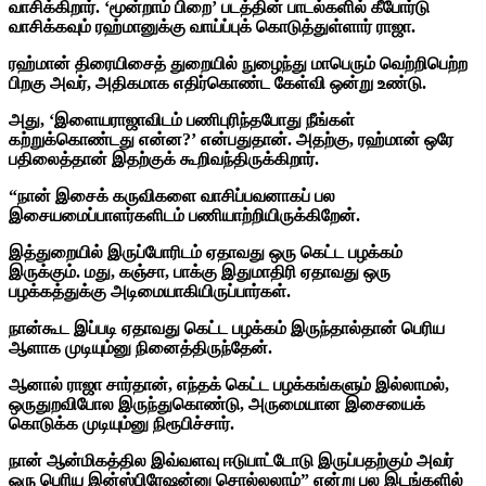
வாசிக்கிறார். ‘மூன்றாம் பிறை’ படத்தின் பாடல்களில் கீபோர்டு
வாசிக்கவும் ரஹ்மானுக்கு வாய்ப்புக் கொடுத்துள்ளார் ராஜா.
ரஹ்மான் திரையிசைத் துறையில் நுழைந்து மாபெரும் வெற்றிபெற்ற
பிறகு அவர், அதிகமாக எதிர்கொண்ட கேள்வி ஒன்று உண்டு.
அது, ‘இளையராஜாவிடம் பணிபுரிந்தபோது நீங்கள்
கற்றுக்கொண்டது என்ன?’ என்பதுதான். அதற்கு, ரஹ்மான் ஒரே
பதிலைத்தான் இதற்குக் கூறிவந்திருக்கிறார்.
“நான் இசைக் கருவிகளை வாசிப்பவனாகப் பல
இசையமைப்பாளர்களிடம் பணியாற்றியிருக்கிறேன்.
இத்துறையில் இருப்போரிடம் ஏதாவது ஒரு கெட்ட பழக்கம்
இருக்கும். மது, கஞ்சா, பாக்கு இதுமாதிரி ஏதாவது ஒரு
பழக்கத்துக்கு அடிமையாகியிருப்பார்கள்.
நான்கூட இப்படி ஏதாவது கெட்ட பழக்கம் இருந்தால்தான் பெரிய
ஆளாக முடியும்னு நினைத்திருந்தேன்.
ஆனால் ராஜா சார்தான், எந்தக் கெட்ட பழக்கங்களும் இல்லாமல்,
ஒருதுறவிபோல இருந்துகொண்டு, அருமையான இசையைக்
கொடுக்க முடியும்னு நிரூபிச்சார்.
நான் ஆன்மிகத்தில இவ்வளவு ஈடுபாட்டோடு இருப்பதற்கும் அவர்
ஒரு பெரிய இன்ஸ்பிரேஷன்னு சொல்லலாம்” என்று பல இடங்களில்