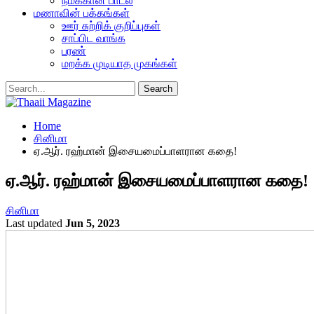
நமக்கான பாடல்
மணாவின் பக்கங்கள்
ஊர் சுற்றிக் குறிப்புகள்
சாப்பிட வாங்க
பரண்
மறக்க முடியாத முகங்கள்
Home
சினிமா
ஏ.ஆர். ரஹ்மான் இசையமைப்பாளரான கதை!
ஏ.ஆர். ரஹ்மான் இசையமைப்பாளரான கதை!
சினிமா
Last updated
Jun 5, 2023