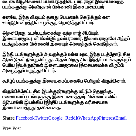
ஸ்டாக் மியூசிக்கைப் பயன்படுத்திவிட்டார். ராஜா இசையமைத்த
படங்களுக்கு அவரேதான் பின்னணி இசையமைப்பார்.
எனவே, இந்த விஷயம் தனது பெயரைக் கெடுக்கும் என
உயர்நீதிமன்றத்தில் வழக்குத் தொடுத்துவிட்டார்.
அதன்பிறகு, உடன்படிக்கைக்கு வந்த ராஜ் சிப்பியும்,
இளையராஜாவுடன் மீண்டும் நண்பரானார். இளையராஜாவே அந்தப்
படத்துக்கான பின்னணி இசையும் அமைத்துக் கொடுத்தார்.
இந்தி படங்களுக்கும் அவருக்கும் உள்ள உறவு இந்த படத்தோடு சில
ஆண்டுகள் நின்றுவிட்டது. அதன் பிறகு சில இந்திப் படங்களுக்குப்
பெரிய இயக்குநர்கள் இளையராஜாவை இசையமைக்க விரும்பி
அழைத்தும் மறுத்துவிட்டார்.
தமிழ்ப் படங்களுக்கு இசையமைப்பதையே பெரிதும் விரும்பினார்.
விரும்பிக்கேட்ட சில இயக்குநர்களுக்கு மட்டும் தெலுங்கு,
மலையாளப் படங்களுக்கு இசையமைத்தார். பின்னாட்களில்
ஆர்.பால்கி இயக்கிய இந்திப் படங்களுக்கு வரிசையாக
இசையமைத்தது தனிக்கதை.
Share
Facebook
Twitter
Google+
ReddIt
WhatsApp
Pinterest
Email
Prev Post