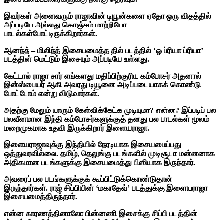
இவர்கள் அனைவரும் ராஜாவின் டியூன்களை ஏதோ ஒரு விதத்தில்
அப்படியே அல்லது கொஞ்சம் மாற்றியோ
பாடல்கள்போட்டிருக்கிறார்கள்.
ஆனந்த் – மிலிந்த் இசையமைத்த தில் படத்தில் ‘ஓ ப்ரியா ப்ரியா’
படத்தின் மெட்டும் இசையும் அப்படியே உள்ளது.
கேட்டால் ராஜா சார் எங்களது மதிப்பிற்குரிய கம்போசர் அதனால்
இன்ஸ்பையர் ஆகி அவரது டியூனை அடிப்படையாகக் கொண்டு
போட்டோம் என்று விடுவார்கள்.
அதற்கு மேலும் யாரும் கேள்விக்கேட்க முடியுமா? என்ன? இப்படிப் பல
பலவீனமான இந்தி கம்போசர்களுக்குத் தனது பல பாடல்கள் மூலம்
மறைமுகமாக உதவி இருக்கிறார் இளையராஜா.
இளையராஜாவுக்கு இந்தியில் நேரடியாக இசையமைப்பது
ஒத்துவரவில்லை. தமிழ், தெலுங்கு படங்களில் முடிசூடா மன்னனாக
அதிகமான படங்களுக்கு இசையமைத்து பிஸியாக இருந்தார்.
அவரைப் பல படங்களுக்குக் கூப்பிட்டுக்கொண்டுதான்
இருந்தார்கள். ராஜ் சிப்பியின் ‘மகாதேவ்’ படத்துக்கு இளையராஜா
இசையமைத்திருந்தார்.
என்ன காரணத்தினாலோ பின்னணி இசைக்கு சிப்பி படத்தின்