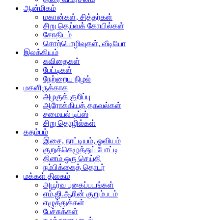
ஆன்மிகம்
மகான்கள், சித்தர்கள்
சிறு தெய்வக் கோயில்கள்
சோதிடம்
சொற்பொழிவுகள், வீடியோ
இலக்கியம்
கவிதைகள்
பேட்டிகள்
நேற்றைய நிழல்
மகளிருக்காக
அழகுக் குறிப்பு
ஆரோக்கியத் தகவல்கள்
சமையல் டிப்ஸ்
சிறு தொழில்கள்
கதம்பம்
இசை, நாட்டியம், ஓவியம்
குறுக்கெழுத்துப் போட்டி
தினம் ஒரு செய்தி
நம்பிக்கைத் தொடர்
மக்கள் திலகம்
அபூர்வ புகைப்படங்கள்
எம்.ஜி.ஆரின் குறும்படம்
எழுத்துக்கள்
பேச்சுக்கள்