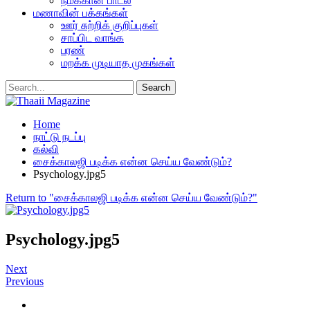
நமக்கான பாடல்
மணாவின் பக்கங்கள்
ஊர் சுற்றிக் குறிப்புகள்
சாப்பிட வாங்க
பரண்
மறக்க முடியாத முகங்கள்
Home
நாட்டு நடப்பு
கல்வி
சைக்காலஜி படிக்க என்ன செய்ய வேண்டும்?
Psychology.jpg5
Return to "சைக்காலஜி படிக்க என்ன செய்ய வேண்டும்?"
Psychology.jpg5
Next
Previous