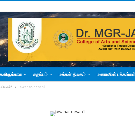
களிருக்காக
கதம்பம்
மக்கள் திலகம்
மணாவின் பக்கங்கள
 விலகல்!
jawahar-nesan1