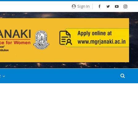
Sign In
்