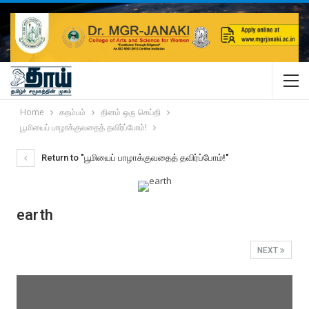
Home
கதம்பம்
தினம் ஒரு செய்தி
பூமியைப் பாழாக்குவதைத் தவிர்ப்போம்!
Return to "பூமியைப் பாழாக்குவதைத் தவிர்ப்போம்!"
earth
NEXT