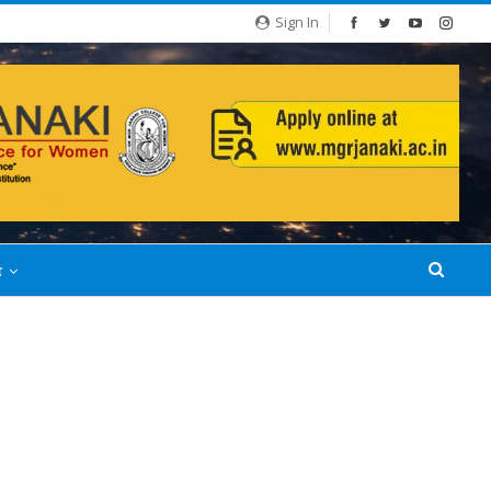
Sign In
்