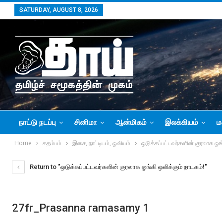
SATURDAY, AUGUST 8, 2026
நாட்டு நடப்பு
சினிமா
ஆன்மிகம்
இலக்கியம்
ம
Home
கதம்பம்
இசை, நாட்டியம், ஓவியம்
ஒடுக்கப்பட்டவர்களின் குரலாக ஓங்
Return to "ஒடுக்கப்பட்டவர்களின் குரலாக ஓங்கி ஒலிக்கும் நாடகம்!"
27fr_Prasanna ramasamy 1