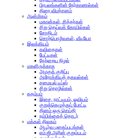
பிரபலங்களின் நேர்காணல்கள்
திரை விமர்சனம்
ஆன்மிகம்
மகான்கள், சித்தர்கள்
சிறு தெய்வக் கோயில்கள்
சோதிடம்
சொற்பொழிவுகள், வீடியோ
இலக்கியம்
கவிதைகள்
பேட்டிகள்
நேற்றைய நிழல்
மகளிருக்காக
அழகுக் குறிப்பு
ஆரோக்கியத் தகவல்கள்
சமையல் டிப்ஸ்
சிறு தொழில்கள்
கதம்பம்
இசை, நாட்டியம், ஓவியம்
குறுக்கெழுத்துப் போட்டி
தினம் ஒரு செய்தி
நம்பிக்கைத் தொடர்
மக்கள் திலகம்
அபூர்வ புகைப்படங்கள்
எம்.ஜி.ஆரின் குறும்படம்