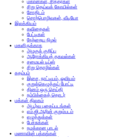
மகான்கள், சித்தர்கள்
சிறு தெய்வக் கோயில்கள்
சோதிடம்
சொற்பொழிவுகள், வீடியோ
இலக்கியம்
கவிதைகள்
பேட்டிகள்
நேற்றைய நிழல்
மகளிருக்காக
அழகுக் குறிப்பு
ஆரோக்கியத் தகவல்கள்
சமையல் டிப்ஸ்
சிறு தொழில்கள்
கதம்பம்
இசை, நாட்டியம், ஓவியம்
குறுக்கெழுத்துப் போட்டி
தினம் ஒரு செய்தி
நம்பிக்கைத் தொடர்
மக்கள் திலகம்
அபூர்வ புகைப்படங்கள்
எம்.ஜி.ஆரின் குறும்படம்
எழுத்துக்கள்
பேச்சுக்கள்
நமக்கான பாடல்
மணாவின் பக்கங்கள்