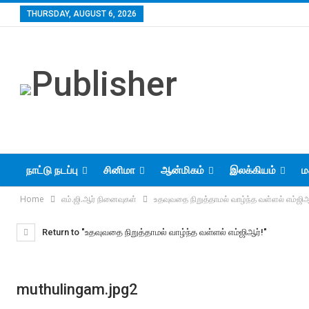
THURSDAY, AUGUST 6, 2026
நாட்டு நடப்பு
சினிமா
ஆன்மிகம்
இலக்கியம்
ம
Home
எம்.ஜி.ஆர் நினைவுகள்
உதவுவதை நிறுத்தாமல் வாழ்ந்த வள்ளல் எம்ஜிஆ
Return to "உதவுவதை நிறுத்தாமல் வாழ்ந்த வள்ளல் எம்ஜிஆர்!"
muthulingam.jpg2