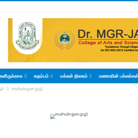
களிருக்காக
கதம்பம்
மக்கள் திலகம்
மணாவின் பக்கங்கள
ர்!
muthulingam.jpg2