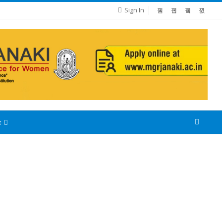
Sign In
்