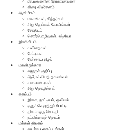
பிரபலங்களின் நேர்காணல்கள்
திரை விமர்சனம்
ஆன்மிகம்
மகான்கள், சித்தர்கள்
சிறு தெய்வக் கோயில்கள்
சோதிடம்
சொற்பொழிவுகள், வீடியோ
இலக்கியம்
கவிதைகள்
பேட்டிகள்
நேற்றைய நிழல்
மகளிருக்காக
அழகுக் குறிப்பு
ஆரோக்கியத் தகவல்கள்
சமையல் டிப்ஸ்
சிறு தொழில்கள்
கதம்பம்
இசை, நாட்டியம், ஓவியம்
குறுக்கெழுத்துப் போட்டி
தினம் ஒரு செய்தி
நம்பிக்கைத் தொடர்
மக்கள் திலகம்
அபூர்வ புகைப்படங்கள்