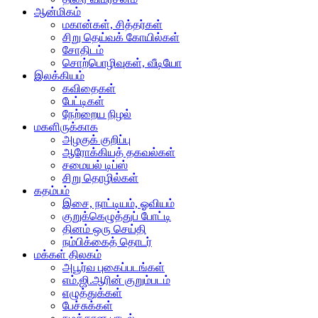
ஆன்மிகம்
மகான்கள், சித்தர்கள்
சிறு தெய்வக் கோயில்கள்
சோதிடம்
சொற்பொழிவுகள், வீடியோ
இலக்கியம்
கவிதைகள்
பேட்டிகள்
நேற்றைய நிழல்
மகளிருக்காக
அழகுக் குறிப்பு
ஆரோக்கியத் தகவல்கள்
சமையல் டிப்ஸ்
சிறு தொழில்கள்
கதம்பம்
இசை, நாட்டியம், ஓவியம்
குறுக்கெழுத்துப் போட்டி
தினம் ஒரு செய்தி
நம்பிக்கைத் தொடர்
மக்கள் திலகம்
அபூர்வ புகைப்படங்கள்
எம்.ஜி.ஆரின் குறும்படம்
எழுத்துக்கள்
பேச்சுக்கள்