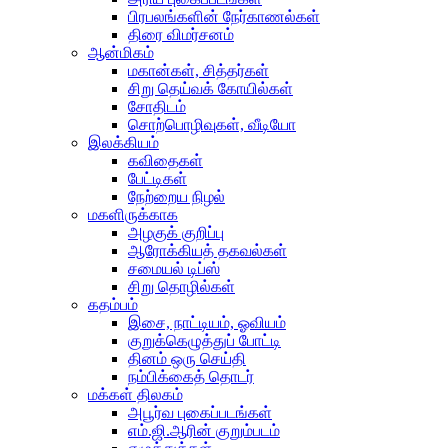
பிரபலங்களின் நேர்காணல்கள்
திரை விமர்சனம்
ஆன்மிகம்
மகான்கள், சித்தர்கள்
சிறு தெய்வக் கோயில்கள்
சோதிடம்
சொற்பொழிவுகள், வீடியோ
இலக்கியம்
கவிதைகள்
பேட்டிகள்
நேற்றைய நிழல்
மகளிருக்காக
அழகுக் குறிப்பு
ஆரோக்கியத் தகவல்கள்
சமையல் டிப்ஸ்
சிறு தொழில்கள்
கதம்பம்
இசை, நாட்டியம், ஓவியம்
குறுக்கெழுத்துப் போட்டி
தினம் ஒரு செய்தி
நம்பிக்கைத் தொடர்
மக்கள் திலகம்
அபூர்வ புகைப்படங்கள்
எம்.ஜி.ஆரின் குறும்படம்