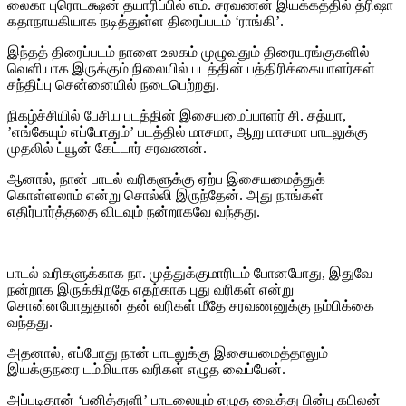
லைகா புரொடக்ஷன் தயாரிப்பில் எம். சரவணன் இயக்கத்தில் த்ரிஷா
கதாநாயகியாக நடித்துள்ள திரைப்படம் ‘ராங்கி’.
இந்தத் திரைப்படம் நாளை உலகம் முழுவதும் திரையரங்குகளில்
வெளியாக இருக்கும் நிலையில் படத்தின் பத்திரிக்கையாளர்கள்
சந்திப்பு சென்னையில் நடைபெற்றது.
நிகழ்ச்சியில் பேசிய படத்தின் இசையமைப்பாளர் சி. சத்யா,
’எங்கேயும் எப்போதும்’ படத்தில் மாசமா, ஆறு மாசமா பாடலுக்கு
முதலில் ட்யூன் கேட்டார் சரவணன்.
ஆனால், நான் பாடல் வரிகளுக்கு ஏற்ப இசையமைத்துக்
கொள்ளலாம் என்று சொல்லி இருந்தேன். அது நாங்கள்
எதிர்பார்த்ததை விடவும் நன்றாகவே வந்தது.
பாடல் வரிகளுக்காக நா. முத்துக்குமாரிடம் போனபோது, இதுவே
நன்றாக இருக்கிறதே எதற்காக புது வரிகள் என்று
சொன்னபோதுதான் தன் வரிகள் மீதே சரவணனுக்கு நம்பிக்கை
வந்தது.
அதனால், எப்போது நான் பாடலுக்கு இசையமைத்தாலும்
இயக்குநரை டம்மியாக வரிகள் எழுத வைப்பேன்.
அப்படிதான் ‘பனித்துளி’ பாடலையும் எழுத வைத்து பின்பு கபிலன்