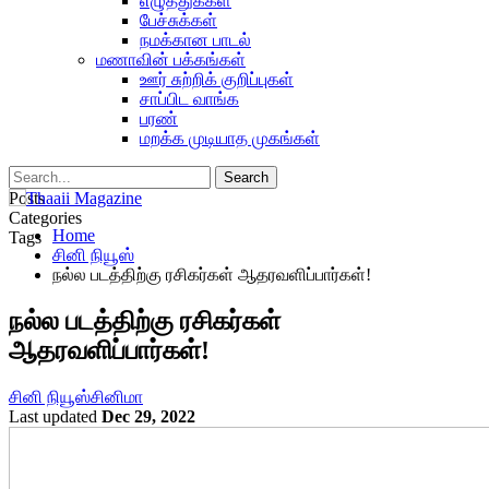
எழுத்துக்கள்
பேச்சுக்கள்
நமக்கான பாடல்
மணாவின் பக்கங்கள்
ஊர் சுற்றிக் குறிப்புகள்
சாப்பிட வாங்க
பரண்
மறக்க முடியாத முகங்கள்
Posts
Categories
Home
Tags
சினி நியூஸ்
நல்ல படத்திற்கு ரசிகர்கள் ஆதரவளிப்பார்கள்!
நல்ல படத்திற்கு ரசிகர்கள்
ஆதரவளிப்பார்கள்!
சினி நியூஸ்
சினிமா
Last updated
Dec 29, 2022