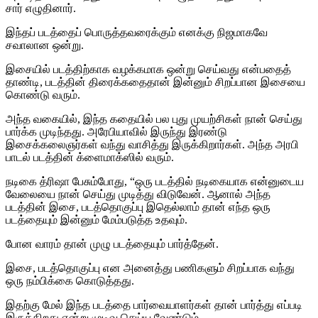
சார் எழுதினார்.
இந்தப் படத்தைப் பொருத்தவரைக்கும் எனக்கு நிஜமாகவே
சவாலான ஒன்று.
இசையில் படத்திற்காக வழக்கமாக ஒன்று செய்வது என்பதைத்
தாண்டி, படத்தின் திரைக்கதைதான் இன்னும் சிறப்பான இசையை
கொண்டு வரும்.
அந்த வகையில், இந்த கதையில் பல புது முயற்சிகள் நான் செய்து
பார்க்க முடிந்தது. அரேபியாவில் இருந்து இரண்டு
இசைக்கலைஞர்கள் வந்து வாசித்து இருக்கிறார்கள். அந்த அரபி
பாடல் படத்தின் க்ளைமாக்ஸில் வரும்.
நடிகை த்ரிஷா பேசும்போது, “ஒரு படத்தில் நடிகையாக என்னுடைய
வேலையை நான் செய்து முடித்து விடுவேன். ஆனால் அந்த
படத்தின் இசை, படத்தொகுப்பு இதெல்லாம் தான் எந்த ஒரு
படத்தையும் இன்னும் மேம்படுத்த உதவும்.
போன வாரம் தான் முழு படத்தையும் பார்த்தேன்.
இசை, படத்தொகுப்பு என அனைத்து பணிகளும் சிறப்பாக வந்து
ஒரு நம்பிக்கை கொடுத்தது.
இதற்கு மேல் இந்த படத்தை பார்வையாளர்கள் தான் பார்த்து எப்படி
இருக்கிறது என்று முடிவு செய்ய வேண்டும்.