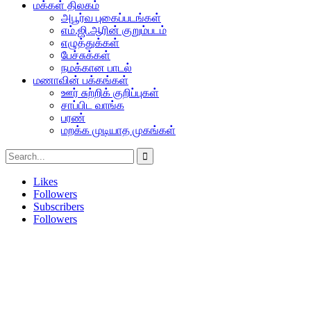
மக்கள் திலகம்
அபூர்வ புகைப்படங்கள்
எம்.ஜி.ஆரின் குறும்படம்
எழுத்துக்கள்
பேச்சுக்கள்
நமக்கான பாடல்
மணாவின் பக்கங்கள்
ஊர் சுற்றிக் குறிப்புகள்
சாப்பிட வாங்க
பரண்
மறக்க முடியாத முகங்கள்
Likes
Followers
Subscribers
Followers