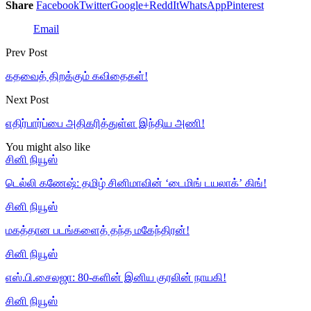
Share
Facebook
Twitter
Google+
ReddIt
WhatsApp
Pinterest
Email
Prev Post
கதவைத் திறக்கும் கவிதைகள்!
Next Post
எதிர்பார்ப்பை அதிகரித்துள்ள இந்திய அணி!
You might also like
சினி நியூஸ்
டெல்லி கணேஷ்: தமிழ் சினிமாவின் ‘டைமிங் டயலாக்’ கிங்!
சினி நியூஸ்
மகத்தான படங்களைத் தந்த மகேந்திரன்!
சினி நியூஸ்
எஸ்.பி.சைலஜா: 80-களின் இனிய குரலின் நாயகி!
சினி நியூஸ்