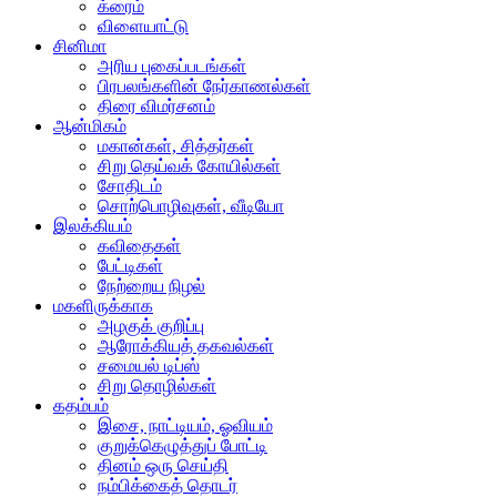
க்ரைம்
விளையாட்டு
சினிமா
அரிய புகைப்படங்கள்
பிரபலங்களின் நேர்காணல்கள்
திரை விமர்சனம்
ஆன்மிகம்
மகான்கள், சித்தர்கள்
சிறு தெய்வக் கோயில்கள்
சோதிடம்
சொற்பொழிவுகள், வீடியோ
இலக்கியம்
கவிதைகள்
பேட்டிகள்
நேற்றைய நிழல்
மகளிருக்காக
அழகுக் குறிப்பு
ஆரோக்கியத் தகவல்கள்
சமையல் டிப்ஸ்
சிறு தொழில்கள்
கதம்பம்
இசை, நாட்டியம், ஓவியம்
குறுக்கெழுத்துப் போட்டி
தினம் ஒரு செய்தி
நம்பிக்கைத் தொடர்