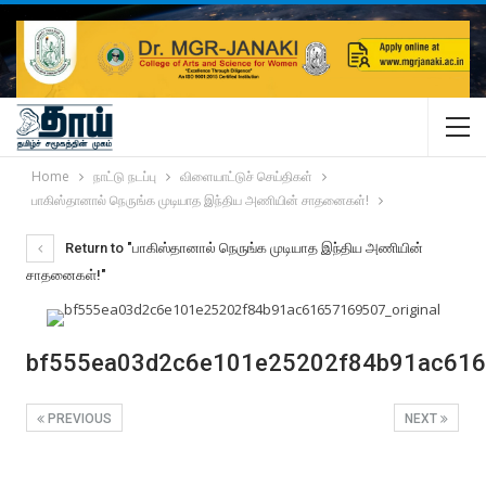
Home
நாட்டு நடப்பு
விளையாட்டுச் செய்திகள்
பாகிஸ்தானால் நெருங்க முடியாத இந்திய அணியின் சாதனைகள்!
Return to "பாகிஸ்தானால் நெருங்க முடியாத இந்திய அணியின்
சாதனைகள்!"
bf555ea03d2c6e101e25202f84b91ac6165
PREVIOUS
NEXT