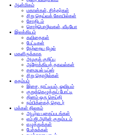
ஆன்மிகம்
மகான்கள், சித்தர்கள்
சிறு தெய்வக் கோயில்கள்
சோதிடம்
சொற்பொழிவுகள், வீடியோ
இலக்கியம்
கவிதைகள்
பேட்டிகள்
நேற்றைய நிழல்
மகளிருக்காக
அழகுக் குறிப்பு
ஆரோக்கியத் தகவல்கள்
சமையல் டிப்ஸ்
சிறு தொழில்கள்
கதம்பம்
இசை, நாட்டியம், ஓவியம்
குறுக்கெழுத்துப் போட்டி
தினம் ஒரு செய்தி
நம்பிக்கைத் தொடர்
மக்கள் திலகம்
அபூர்வ புகைப்படங்கள்
எம்.ஜி.ஆரின் குறும்படம்
எழுத்துக்கள்
பேச்சுக்கள்