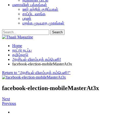
நமக்கான பாடல்
மணாவின் பக்கங்கள்
ஊர் சுற்றிக் குறிப்புகள்
சாப்பிட வாங்க
பரண்
மறக்க முடியாத முகங்கள்
Home
நாட்டு நடப்பு
தமிழ்நாடு
அரசியல் விளம்பரக் கம்பெனி!
facebook-election-mobileMasterAt3x
Return to "அரசியல் விளம்பரக் கம்பெனி!"
facebook-election-mobileMasterAt3x
Next
Previous