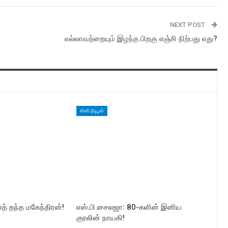
NEXT POST
எல்லாவற்றையும் இழந்த பிறகு எஞ்சி நிற்பது எது?
சினி நியூஸ்
் தந்த மகேந்திரன்!
எஸ்.பி.சைலஜா: 80-களின் இனிய
குரலின் நாயகி!