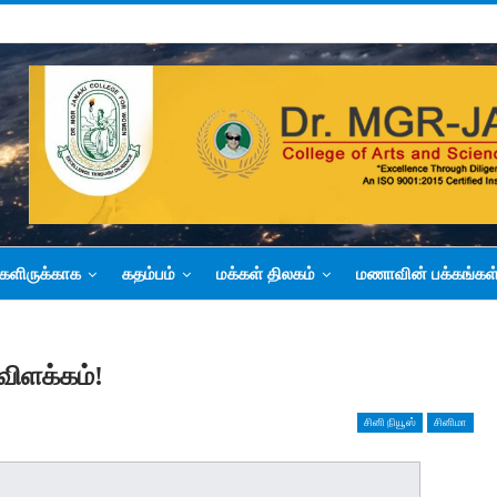
களிருக்காக
கதம்பம்
மக்கள் திலகம்
மணாவின் பக்கங்கள
ிளக்கம்!
சினி நியூஸ்
சினிமா