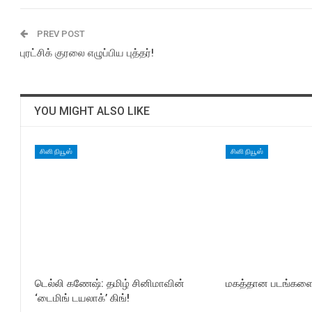
PREV POST
புரட்சிக் குரலை எழுப்பிய புத்தர்!
YOU MIGHT ALSO LIKE
சினி நியூஸ்
சினி நியூஸ்
டெல்லி கணேஷ்: தமிழ் சினிமாவின்
மகத்தான படங்களைத
‘டைமிங் டயலாக்’ கிங்!