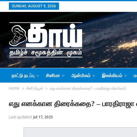
SUNDAY, AUGUST 9, 2026
நாட்டு நடப்பு
சினிமா
ஆன்மிகம்
இலக்கியம்
ம
Home
சினி நியூஸ்
எது எனக்கான திரைக்கதை? – பாரதிராஜா விளக்கம்!
எது எனக்கான திரைக்கதை? – பாரதிராஜா வ
Last updated
Jul 17, 2025