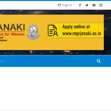
Sign In
்