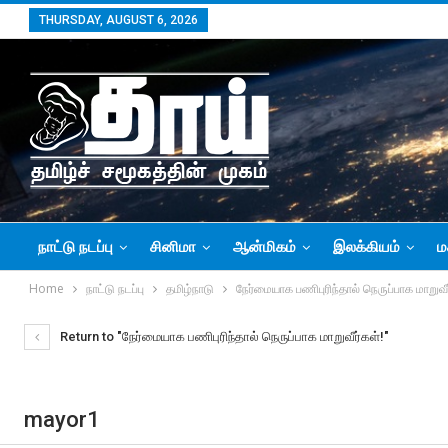
THURSDAY, AUGUST 6, 2026
நாட்டு நடப்பு
சினிமா
ஆன்மிகம்
இலக்கியம்
ம
Home
நாட்டு நடப்பு
தமிழ்நாடு
நேர்மையாக பணிபுரிந்தால் நெருப்பாக மாறுவீ
Return to "நேர்மையாக பணிபுரிந்தால் நெருப்பாக மாறுவீர்கள்!"
mayor1