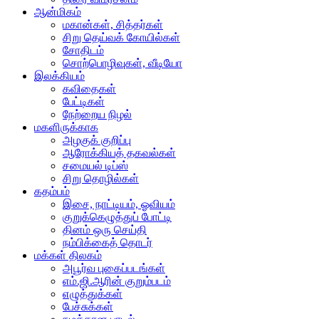
ஆன்மிகம்
மகான்கள், சித்தர்கள்
சிறு தெய்வக் கோயில்கள்
சோதிடம்
சொற்பொழிவுகள், வீடியோ
இலக்கியம்
கவிதைகள்
பேட்டிகள்
நேற்றைய நிழல்
மகளிருக்காக
அழகுக் குறிப்பு
ஆரோக்கியத் தகவல்கள்
சமையல் டிப்ஸ்
சிறு தொழில்கள்
கதம்பம்
இசை, நாட்டியம், ஓவியம்
குறுக்கெழுத்துப் போட்டி
தினம் ஒரு செய்தி
நம்பிக்கைத் தொடர்
மக்கள் திலகம்
அபூர்வ புகைப்படங்கள்
எம்.ஜி.ஆரின் குறும்படம்
எழுத்துக்கள்
பேச்சுக்கள்