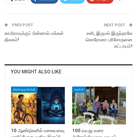
PREV POST
NEXT POST
காமிராவுக்குப் பின்னால் மக்கள்
சளி, இருமல் இருந்தாலே
திலகம்!
கொரோனா பரிசோதனை
கட்டாயம்!
YOU MIGHT ALSO LIKE
தினம் ஒரு செய்தி
கதம்பம்
10 ஆண்டுகளில் மலையளவு
100 வயது வரை
மாறிப்போன மனித இனம்!
ஆரோக்கியமாக வாழும்