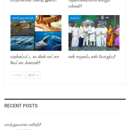
மக்கள்!
தினம் ஒரு செய்தி
கதம்பம்
மறக்கப்பட்ட கடலின் ராட்சச
என் சமூகம், என் பொறுப்பு!
வேட்டைக்காரன்!
PREV
NEXT
RECENT POSTS
மகத்துவமான மனிதர்!