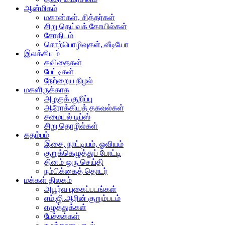
ஆன்மிகம்
மகான்கள், சித்தர்கள்
சிறு தெய்வக் கோயில்கள்
சோதிடம்
சொற்பொழிவுகள், வீடியோ
இலக்கியம்
கவிதைகள்
பேட்டிகள்
நேற்றைய நிழல்
மகளிருக்காக
அழகுக் குறிப்பு
ஆரோக்கியத் தகவல்கள்
சமையல் டிப்ஸ்
சிறு தொழில்கள்
கதம்பம்
இசை, நாட்டியம், ஓவியம்
குறுக்கெழுத்துப் போட்டி
தினம் ஒரு செய்தி
நம்பிக்கைத் தொடர்
மக்கள் திலகம்
அபூர்வ புகைப்படங்கள்
எம்.ஜி.ஆரின் குறும்படம்
எழுத்துக்கள்
பேச்சுக்கள்