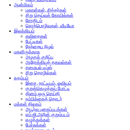
ஆன்மிகம்
மகான்கள், சித்தர்கள்
சிறு தெய்வக் கோயில்கள்
சோதிடம்
சொற்பொழிவுகள், வீடியோ
இலக்கியம்
கவிதைகள்
பேட்டிகள்
நேற்றைய நிழல்
மகளிருக்காக
அழகுக் குறிப்பு
ஆரோக்கியத் தகவல்கள்
சமையல் டிப்ஸ்
சிறு தொழில்கள்
கதம்பம்
இசை, நாட்டியம், ஓவியம்
குறுக்கெழுத்துப் போட்டி
தினம் ஒரு செய்தி
நம்பிக்கைத் தொடர்
மக்கள் திலகம்
அபூர்வ புகைப்படங்கள்
எம்.ஜி.ஆரின் குறும்படம்
எழுத்துக்கள்
பேச்சுக்கள்