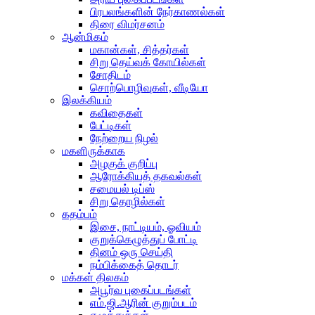
பிரபலங்களின் நேர்காணல்கள்
திரை விமர்சனம்
ஆன்மிகம்
மகான்கள், சித்தர்கள்
சிறு தெய்வக் கோயில்கள்
சோதிடம்
சொற்பொழிவுகள், வீடியோ
இலக்கியம்
கவிதைகள்
பேட்டிகள்
நேற்றைய நிழல்
மகளிருக்காக
அழகுக் குறிப்பு
ஆரோக்கியத் தகவல்கள்
சமையல் டிப்ஸ்
சிறு தொழில்கள்
கதம்பம்
இசை, நாட்டியம், ஓவியம்
குறுக்கெழுத்துப் போட்டி
தினம் ஒரு செய்தி
நம்பிக்கைத் தொடர்
மக்கள் திலகம்
அபூர்வ புகைப்படங்கள்
எம்.ஜி.ஆரின் குறும்படம்