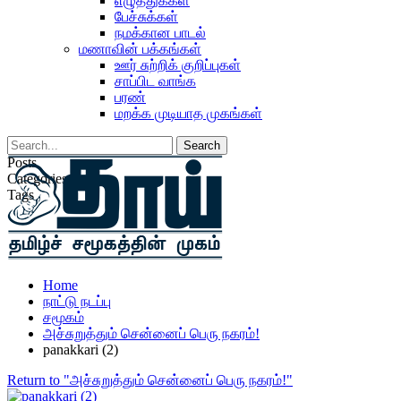
எழுத்துக்கள்
பேச்சுக்கள்
நமக்கான பாடல்
மணாவின் பக்கங்கள்
ஊர் சுற்றிக் குறிப்புகள்
சாப்பிட வாங்க
பரண்
மறக்க முடியாத முகங்கள்
Posts
Categories
Tags
Home
நாட்டு நடப்பு
சமூகம்
அச்சுறுத்தும் சென்னைப் பெரு நகரம்!
panakkari (2)
Return to "அச்சுறுத்தும் சென்னைப் பெரு நகரம்!"