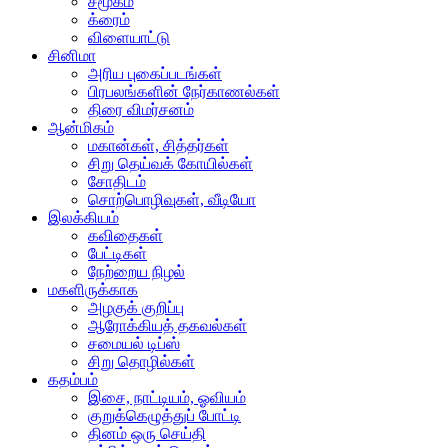
சமூகம்
க்ரைம்
விளையாட்டு
சினிமா
அரிய புகைப்படங்கள்
பிரபலங்களின் நேர்காணல்கள்
திரை விமர்சனம்
ஆன்மிகம்
மகான்கள், சித்தர்கள்
சிறு தெய்வக் கோயில்கள்
சோதிடம்
சொற்பொழிவுகள், வீடியோ
இலக்கியம்
கவிதைகள்
பேட்டிகள்
நேற்றைய நிழல்
மகளிருக்காக
அழகுக் குறிப்பு
ஆரோக்கியத் தகவல்கள்
சமையல் டிப்ஸ்
சிறு தொழில்கள்
கதம்பம்
இசை, நாட்டியம், ஓவியம்
குறுக்கெழுத்துப் போட்டி
தினம் ஒரு செய்தி