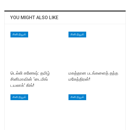
YOU MIGHT ALSO LIKE
சினி நியூஸ்
சினி நியூஸ்
டெல்லி கணேஷ்: தமிழ்
மகத்தான படங்களைத் தந்த
சினிமாவின் ‘டைமிங்
மகேந்திரன்!
டயலாக்’ கிங்!
சினி நியூஸ்
சினி நியூஸ்