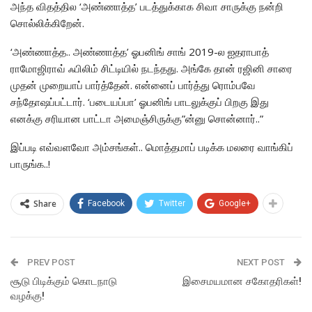
அந்த விதத்தில ‘அண்ணாத்த’ படத்துக்காக சிவா சாருக்கு நன்றி
சொல்லிக்கிறேன்.
‘அண்ணாத்த.. அண்ணாத்த’ ஓபனிங் சாங் 2019-ல ஐதராபாத்
ராமோஜிராவ் ஃபிலிம் சிட்டியில் நடந்தது. அங்கே தான் ரஜினி சாரை
முதன் முறையாப் பார்த்தேன். என்னைப் பார்த்து ரொம்பவே
சந்தோஷப்பட்டார். ‘படையப்பா’ ஓபனிங் பாடலுக்குப் பிறகு இது
எனக்கு சரியான பாட்டா அமைஞ்சிருக்கு”ன்னு சொன்னார்..”
இப்படி எவ்வளவோ அம்சங்கள்.. மொத்தமாப் படிக்க மலரை வாங்கிப்
பாருங்க..!
Share
Facebook
Twitter
Google+
PREV POST
NEXT POST
சூடு பிடிக்கும் கொடநாடு
இசைமயமான சகோதரிகள்!
வழக்கு!