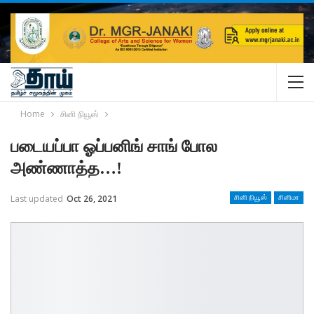
Home
சினி நியூஸ்
படையப்பா ஓப்பனிங் சாங் போல
அண்ணாத்த…!
Last updated
Oct 26, 2021
சினி நியூஸ்
சினிமா