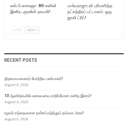
எஸ்.பி.சைலஜா: 80-களின்
பாக்யராஜுடன் பரிமளித்த
இனிய குரலின் நாயகி!
நட்சத்திரப் பட்டாளம்: ஒரு
ஜாலி ட்ரிப்!
PREV
NEXT
RECENT POSTS
திறமையாளரைப் போற்றிய பண்பாளர்!
August 6, 2026
10 ஆண்டுகளில் மலையளவு மாறிப்போன மனித இனம்!
August 6, 2026
உழவர் சந்தைகளை நவீனப்படுத்தும் தவெக அரசு!
August 6, 2026