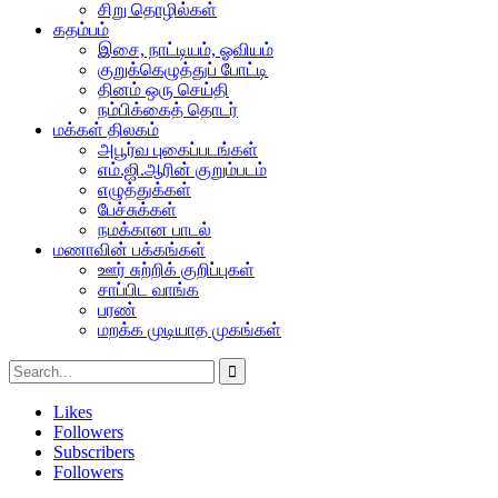
சிறு தொழில்கள்
கதம்பம்
இசை, நாட்டியம், ஓவியம்
குறுக்கெழுத்துப் போட்டி
தினம் ஒரு செய்தி
நம்பிக்கைத் தொடர்
மக்கள் திலகம்
அபூர்வ புகைப்படங்கள்
எம்.ஜி.ஆரின் குறும்படம்
எழுத்துக்கள்
பேச்சுக்கள்
நமக்கான பாடல்
மணாவின் பக்கங்கள்
ஊர் சுற்றிக் குறிப்புகள்
சாப்பிட வாங்க
பரண்
மறக்க முடியாத முகங்கள்
Likes
Followers
Subscribers
Followers