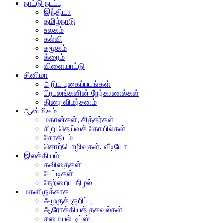
நாட்டு நடப்பு
இந்தியா
தமிழ்நாடு
உலகம்
கல்வி
சமூகம்
க்ரைம்
விளையாட்டு
சினிமா
அரிய புகைப்படங்கள்
பிரபலங்களின் நேர்காணல்கள்
திரை விமர்சனம்
ஆன்மிகம்
மகான்கள், சித்தர்கள்
சிறு தெய்வக் கோயில்கள்
சோதிடம்
சொற்பொழிவுகள், வீடியோ
இலக்கியம்
கவிதைகள்
பேட்டிகள்
நேற்றைய நிழல்
மகளிருக்காக
அழகுக் குறிப்பு
ஆரோக்கியத் தகவல்கள்
சமையல் டிப்ஸ்