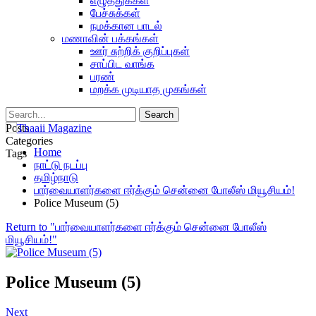
எழுத்துக்கள்
பேச்சுக்கள்
நமக்கான பாடல்
மணாவின் பக்கங்கள்
ஊர் சுற்றிக் குறிப்புகள்
சாப்பிட வாங்க
பரண்
மறக்க முடியாத முகங்கள்
Posts
Categories
Home
Tags
நாட்டு நடப்பு
தமிழ்நாடு
பார்வையாளர்களை ஈர்க்கும் சென்னை போலீஸ் மியூசியம்!
Police Museum (5)
Return to "பார்வையாளர்களை ஈர்க்கும் சென்னை போலீஸ்
மியூசியம்!"
Police Museum (5)
Next