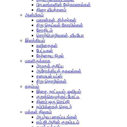
பிரபலங்களின் நேர்காணல்கள்
திரை விமர்சனம்
ஆன்மிகம்
மகான்கள், சித்தர்கள்
சிறு தெய்வக் கோயில்கள்
சோதிடம்
சொற்பொழிவுகள், வீடியோ
இலக்கியம்
கவிதைகள்
பேட்டிகள்
நேற்றைய நிழல்
மகளிருக்காக
அழகுக் குறிப்பு
ஆரோக்கியத் தகவல்கள்
சமையல் டிப்ஸ்
சிறு தொழில்கள்
கதம்பம்
இசை, நாட்டியம், ஓவியம்
குறுக்கெழுத்துப் போட்டி
தினம் ஒரு செய்தி
நம்பிக்கைத் தொடர்
மக்கள் திலகம்
அபூர்வ புகைப்படங்கள்
எம்.ஜி.ஆரின் குறும்படம்