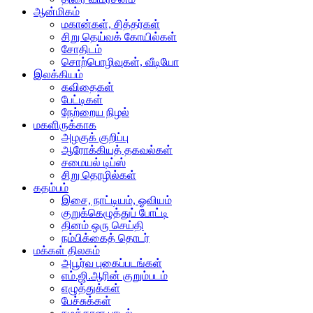
ஆன்மிகம்
மகான்கள், சித்தர்கள்
சிறு தெய்வக் கோயில்கள்
சோதிடம்
சொற்பொழிவுகள், வீடியோ
இலக்கியம்
கவிதைகள்
பேட்டிகள்
நேற்றைய நிழல்
மகளிருக்காக
அழகுக் குறிப்பு
ஆரோக்கியத் தகவல்கள்
சமையல் டிப்ஸ்
சிறு தொழில்கள்
கதம்பம்
இசை, நாட்டியம், ஓவியம்
குறுக்கெழுத்துப் போட்டி
தினம் ஒரு செய்தி
நம்பிக்கைத் தொடர்
மக்கள் திலகம்
அபூர்வ புகைப்படங்கள்
எம்.ஜி.ஆரின் குறும்படம்
எழுத்துக்கள்
பேச்சுக்கள்