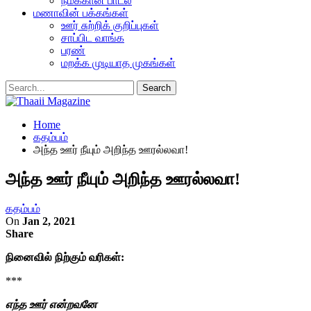
நமக்கான பாடல்
மணாவின் பக்கங்கள்
ஊர் சுற்றிக் குறிப்புகள்
சாப்பிட வாங்க
பரண்
மறக்க முடியாத முகங்கள்
Home
கதம்பம்
அந்த ஊர் நீயும் அறிந்த ஊரல்லவா!
அந்த ஊர் நீயும் அறிந்த ஊரல்லவா!
கதம்பம்
On
Jan 2, 2021
Share
நினைவில் நிற்கும் வரிகள்:
***
எந்த ஊர் என்றவனே