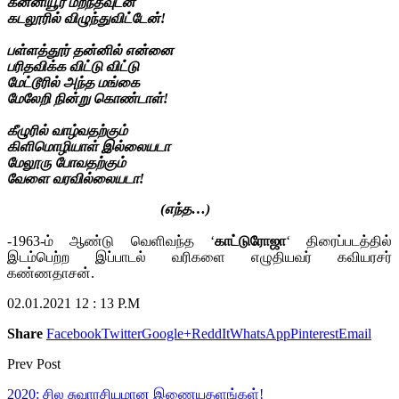
கன்னியூர் மறந்தவுடன்
கடலூரில் விழுந்துவிட்டேன்!
பள்ளத்தூர் தன்னில் என்னை
பரிதவிக்க விட்டு விட்டு
மேட்டூரில் அந்த மங்கை
மேலேறி நின்று கொண்டாள்!
கீழுரில் வாழ்வதற்கும்
கிளிமொழியாள் இல்லையடா
மேலூரு போவதற்கும்
வேளை வரவில்லையடா!
(எந்த…)
-1963-ம் ஆண்டு வெளிவந்த ‘
காட்டுரோஜா
‘ திரைப்படத்தில்
இடம்பெற்ற இப்பாடல் வரிகளை எழுதியவர் கவியரசர்
கண்ணதாசன்.
02.01.2021 12 : 13 P.M
Share
Facebook
Twitter
Google+
ReddIt
WhatsApp
Pinterest
Email
Prev Post
2020: சில சுவாரசியமான இணையதளங்கள்!