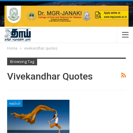
Home
vivekandhar quotes
Browsing Tag
Vivekandhar Quotes
கதம்பம்