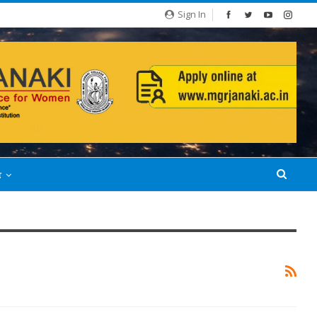
Sign In
்