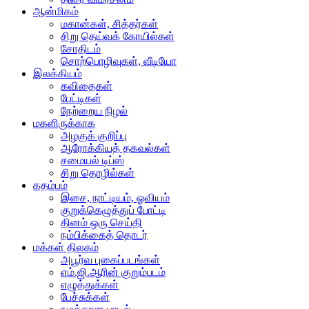
ஆன்மிகம்
மகான்கள், சித்தர்கள்
சிறு தெய்வக் கோயில்கள்
சோதிடம்
சொற்பொழிவுகள், வீடியோ
இலக்கியம்
கவிதைகள்
பேட்டிகள்
நேற்றைய நிழல்
மகளிருக்காக
அழகுக் குறிப்பு
ஆரோக்கியத் தகவல்கள்
சமையல் டிப்ஸ்
சிறு தொழில்கள்
கதம்பம்
இசை, நாட்டியம், ஓவியம்
குறுக்கெழுத்துப் போட்டி
தினம் ஒரு செய்தி
நம்பிக்கைத் தொடர்
மக்கள் திலகம்
அபூர்வ புகைப்படங்கள்
எம்.ஜி.ஆரின் குறும்படம்
எழுத்துக்கள்
பேச்சுக்கள்