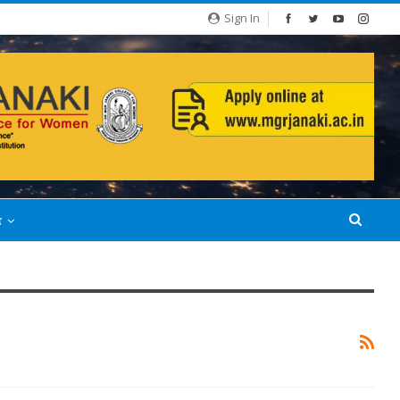
Sign In
்