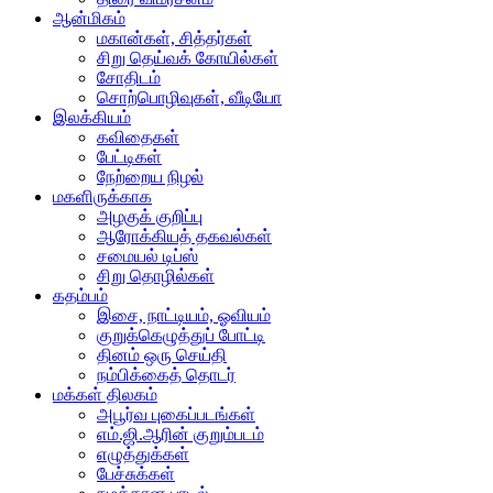
ஆன்மிகம்
மகான்கள், சித்தர்கள்
சிறு தெய்வக் கோயில்கள்
சோதிடம்
சொற்பொழிவுகள், வீடியோ
இலக்கியம்
கவிதைகள்
பேட்டிகள்
நேற்றைய நிழல்
மகளிருக்காக
அழகுக் குறிப்பு
ஆரோக்கியத் தகவல்கள்
சமையல் டிப்ஸ்
சிறு தொழில்கள்
கதம்பம்
இசை, நாட்டியம், ஓவியம்
குறுக்கெழுத்துப் போட்டி
தினம் ஒரு செய்தி
நம்பிக்கைத் தொடர்
மக்கள் திலகம்
அபூர்வ புகைப்படங்கள்
எம்.ஜி.ஆரின் குறும்படம்
எழுத்துக்கள்
பேச்சுக்கள்