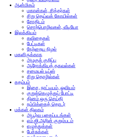
ஆன்மிகம்
மகான்கள், சித்தர்கள்
சிறு தெய்வக் கோயில்கள்
சோதிடம்
சொற்பொழிவுகள், வீடியோ
இலக்கியம்
கவிதைகள்
பேட்டிகள்
நேற்றைய நிழல்
மகளிருக்காக
அழகுக் குறிப்பு
ஆரோக்கியத் தகவல்கள்
சமையல் டிப்ஸ்
சிறு தொழில்கள்
கதம்பம்
இசை, நாட்டியம், ஓவியம்
குறுக்கெழுத்துப் போட்டி
தினம் ஒரு செய்தி
நம்பிக்கைத் தொடர்
மக்கள் திலகம்
அபூர்வ புகைப்படங்கள்
எம்.ஜி.ஆரின் குறும்படம்
எழுத்துக்கள்
பேச்சுக்கள்