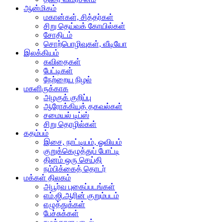
ஆன்மிகம்
மகான்கள், சித்தர்கள்
சிறு தெய்வக் கோயில்கள்
சோதிடம்
சொற்பொழிவுகள், வீடியோ
இலக்கியம்
கவிதைகள்
பேட்டிகள்
நேற்றைய நிழல்
மகளிருக்காக
அழகுக் குறிப்பு
ஆரோக்கியத் தகவல்கள்
சமையல் டிப்ஸ்
சிறு தொழில்கள்
கதம்பம்
இசை, நாட்டியம், ஓவியம்
குறுக்கெழுத்துப் போட்டி
தினம் ஒரு செய்தி
நம்பிக்கைத் தொடர்
மக்கள் திலகம்
அபூர்வ புகைப்படங்கள்
எம்.ஜி.ஆரின் குறும்படம்
எழுத்துக்கள்
பேச்சுக்கள்