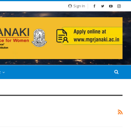
Sign In
்