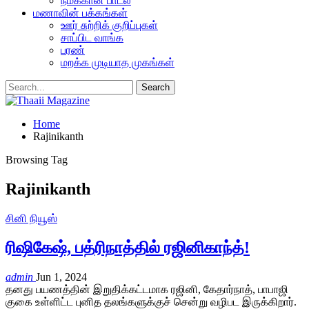
நமக்கான பாடல்
மணாவின் பக்கங்கள்
ஊர் சுற்றிக் குறிப்புகள்
சாப்பிட வாங்க
பரண்
மறக்க முடியாத முகங்கள்
Home
Rajinikanth
Browsing Tag
Rajinikanth
சினி நியூஸ்
ரிஷிகேஷ், பத்ரிநாத்தில் ரஜினிகாந்த்!
admin
Jun 1, 2024
தனது பயணத்தின் இறுதிக்கட்டமாக ரஜினி, கேதார்நாத், பாபாஜி
குகை உள்ளிட்ட புனித தலங்களுக்குச் சென்று வழிபட இருக்கிறார்.