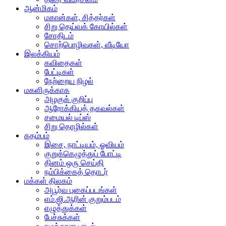
ஆன்மிகம்
மகான்கள், சித்தர்கள்
சிறு தெய்வக் கோயில்கள்
சோதிடம்
சொற்பொழிவுகள், வீடியோ
இலக்கியம்
கவிதைகள்
பேட்டிகள்
நேற்றைய நிழல்
மகளிருக்காக
அழகுக் குறிப்பு
ஆரோக்கியத் தகவல்கள்
சமையல் டிப்ஸ்
சிறு தொழில்கள்
கதம்பம்
இசை, நாட்டியம், ஓவியம்
குறுக்கெழுத்துப் போட்டி
தினம் ஒரு செய்தி
நம்பிக்கைத் தொடர்
மக்கள் திலகம்
அபூர்வ புகைப்படங்கள்
எம்.ஜி.ஆரின் குறும்படம்
எழுத்துக்கள்
பேச்சுக்கள்