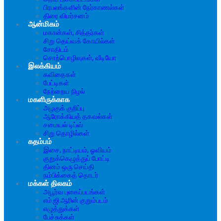
பிரபலங்களின் நேர்காணல்கள்
திரை விமர்சனம்
ஆன்மிகம்
மகான்கள், சித்தர்கள்
சிறு தெய்வக் கோயில்கள்
சோதிடம்
சொற்பொழிவுகள், வீடியோ
இலக்கியம்
கவிதைகள்
பேட்டிகள்
நேற்றைய நிழல்
மகளிருக்காக
அழகுக் குறிப்பு
ஆரோக்கியத் தகவல்கள்
சமையல் டிப்ஸ்
சிறு தொழில்கள்
கதம்பம்
இசை, நாட்டியம், ஓவியம்
குறுக்கெழுத்துப் போட்டி
தினம் ஒரு செய்தி
நம்பிக்கைத் தொடர்
மக்கள் திலகம்
அபூர்வ புகைப்படங்கள்
எம்.ஜி.ஆரின் குறும்படம்
எழுத்துக்கள்
பேச்சுக்கள்