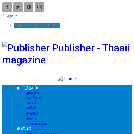
Sign In
MONDAY, AUGUST 10, 2026
Publisher - Thaaii
magazine
நாட்டு நடப்பு
இந்தியா
தமிழ்நாடு
உலகம்
கல்வி
சமூகம்
க்ரைம்
விளையாட்டு
சினிமா
அரிய புகைப்படங்கள்