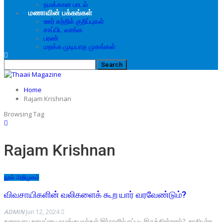
நமக்கான பாடல்
மணாவின் பக்கங்கள்
ஊர் சுற்றிக் குறிப்புகள்
சாப்பிட வாங்க
பரண்
மறக்க முடியாத முகங்கள்
Home
Rajam Krishnan
Browsing Tag
Rajam Krishnan
நூல் அறிமுகம்
விவசாயிகளின் வலிகளைக் கூற யார் வரவேண்டும்?
ADMIN
Jun 12, 2024
தலையாய உழைப்பை வழங்குபவர்கள் இந்நாளில் எப்படி இருக்கின்றனர்?. சாதியற்ற