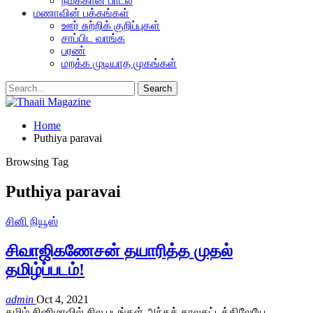
நமக்கான பாடல்
மணாவின் பக்கங்கள்
ஊர் சுற்றிக் குறிப்புகள்
சாப்பிட வாங்க
பரண்
மறக்க முடியாத முகங்கள்
Home
Puthiya paravai
Browsing Tag
Puthiya paravai
சினி நியூஸ்
சிவாஜிகணேசன் தயாரித்த முதல்
தமிழ்ப்படம்!
admin
Oct 4, 2021
தமிழ் சினிமாவில் சில படங்கள் அந்தக் காலகட்டத்திலேயே