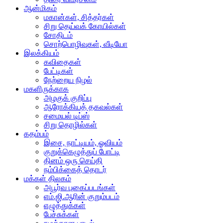
ஆன்மிகம்
மகான்கள், சித்தர்கள்
சிறு தெய்வக் கோயில்கள்
சோதிடம்
சொற்பொழிவுகள், வீடியோ
இலக்கியம்
கவிதைகள்
பேட்டிகள்
நேற்றைய நிழல்
மகளிருக்காக
அழகுக் குறிப்பு
ஆரோக்கியத் தகவல்கள்
சமையல் டிப்ஸ்
சிறு தொழில்கள்
கதம்பம்
இசை, நாட்டியம், ஓவியம்
குறுக்கெழுத்துப் போட்டி
தினம் ஒரு செய்தி
நம்பிக்கைத் தொடர்
மக்கள் திலகம்
அபூர்வ புகைப்படங்கள்
எம்.ஜி.ஆரின் குறும்படம்
எழுத்துக்கள்
பேச்சுக்கள்