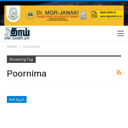
Home
poornima
Browsing Tag
Poornima
சினி நியூஸ்