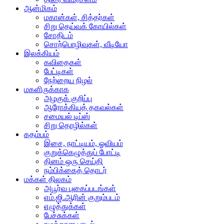
ஆன்மிகம்
மகான்கள், சித்தர்கள்
சிறு தெய்வக் கோயில்கள்
சோதிடம்
சொற்பொழிவுகள், வீடியோ
இலக்கியம்
கவிதைகள்
பேட்டிகள்
நேற்றைய நிழல்
மகளிருக்காக
அழகுக் குறிப்பு
ஆரோக்கியத் தகவல்கள்
சமையல் டிப்ஸ்
சிறு தொழில்கள்
கதம்பம்
இசை, நாட்டியம், ஓவியம்
குறுக்கெழுத்துப் போட்டி
தினம் ஒரு செய்தி
நம்பிக்கைத் தொடர்
மக்கள் திலகம்
அபூர்வ புகைப்படங்கள்
எம்.ஜி.ஆரின் குறும்படம்
எழுத்துக்கள்
பேச்சுக்கள்