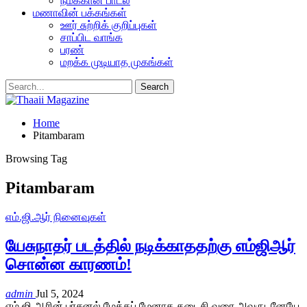
நமக்கான பாடல்
மணாவின் பக்கங்கள்
ஊர் சுற்றிக் குறிப்புகள்
சாப்பிட வாங்க
பரண்
மறக்க முடியாத முகங்கள்
Home
Pitambaram
Browsing Tag
Pitambaram
எம்.ஜி.ஆர் நினைவுகள்
யேசுநாதர் படத்தில் நடிக்காததற்கு எம்ஜிஆர்
சொன்ன காரணம்!
admin
Jul 5, 2024
எம்.ஜி.ஆரின் பர்சனல் மேக்கப் மேனாக கடைசி வரை அவருடனேயே