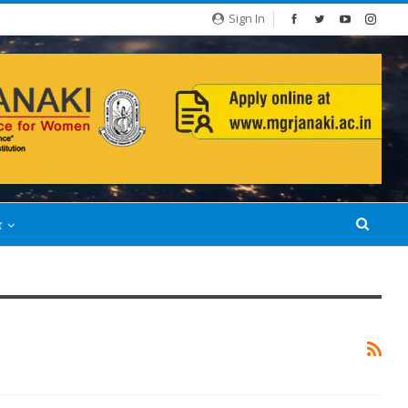
Sign In
்