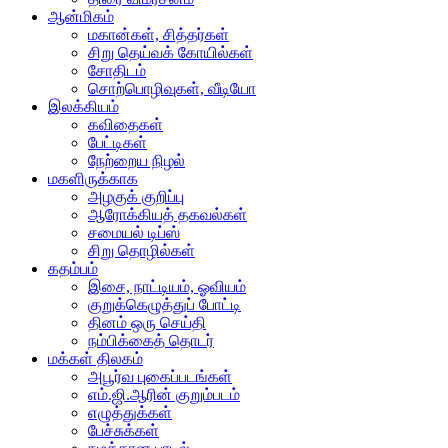
ஆன்மிகம்
மகான்கள், சித்தர்கள்
சிறு தெய்வக் கோயில்கள்
சோதிடம்
சொற்பொழிவுகள், வீடியோ
இலக்கியம்
கவிதைகள்
பேட்டிகள்
நேற்றைய நிழல்
மகளிருக்காக
அழகுக் குறிப்பு
ஆரோக்கியத் தகவல்கள்
சமையல் டிப்ஸ்
சிறு தொழில்கள்
கதம்பம்
இசை, நாட்டியம், ஓவியம்
குறுக்கெழுத்துப் போட்டி
தினம் ஒரு செய்தி
நம்பிக்கைத் தொடர்
மக்கள் திலகம்
அபூர்வ புகைப்படங்கள்
எம்.ஜி.ஆரின் குறும்படம்
எழுத்துக்கள்
பேச்சுக்கள்