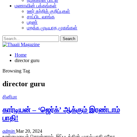
நமக்கான பாடல்
மணாவின் பக்கங்கள்
ஊர் சுற்றிக் குறிப்புகள்
சாப்பிட வாங்க
பரண்
மறக்க முடியாத முகங்கள்
Home
director guru
Browsing Tag
director guru
சினிமா
கார்டியன் – ‘ஜெர்க்’ ஆக்கும் இரண்டாம்
பாதி!
admin
Mar 20, 2024
உண்மையைச் சொன்னால், இப்படத்தின் முதல் பாதி ஏதோ