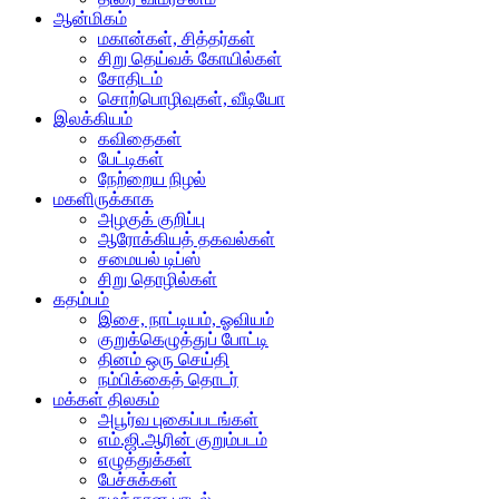
ஆன்மிகம்
மகான்கள், சித்தர்கள்
சிறு தெய்வக் கோயில்கள்
சோதிடம்
சொற்பொழிவுகள், வீடியோ
இலக்கியம்
கவிதைகள்
பேட்டிகள்
நேற்றைய நிழல்
மகளிருக்காக
அழகுக் குறிப்பு
ஆரோக்கியத் தகவல்கள்
சமையல் டிப்ஸ்
சிறு தொழில்கள்
கதம்பம்
இசை, நாட்டியம், ஓவியம்
குறுக்கெழுத்துப் போட்டி
தினம் ஒரு செய்தி
நம்பிக்கைத் தொடர்
மக்கள் திலகம்
அபூர்வ புகைப்படங்கள்
எம்.ஜி.ஆரின் குறும்படம்
எழுத்துக்கள்
பேச்சுக்கள்