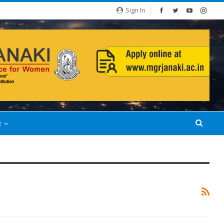
Sign In
்