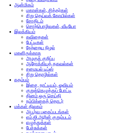
ஆன்மிகம்
மகான்கள், சித்தர்கள்
சிறு தெய்வக் கோயில்கள்
சோதிடம்
சொற்பொழிவுகள், வீடியோ
இலக்கியம்
கவிதைகள்
பேட்டிகள்
நேற்றைய நிழல்
மகளிருக்காக
அழகுக் குறிப்பு
ஆரோக்கியத் தகவல்கள்
சமையல் டிப்ஸ்
சிறு தொழில்கள்
கதம்பம்
இசை, நாட்டியம், ஓவியம்
குறுக்கெழுத்துப் போட்டி
தினம் ஒரு செய்தி
நம்பிக்கைத் தொடர்
மக்கள் திலகம்
அபூர்வ புகைப்படங்கள்
எம்.ஜி.ஆரின் குறும்படம்
எழுத்துக்கள்
பேச்சுக்கள்