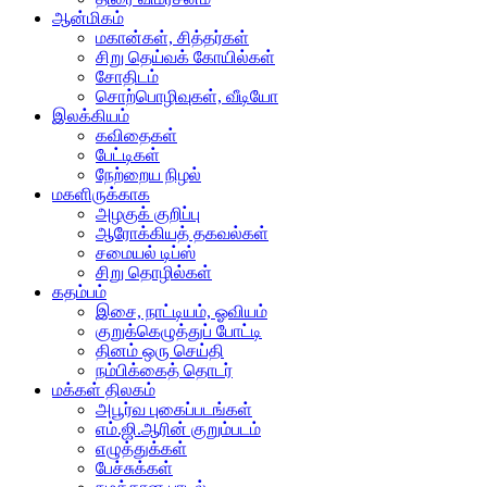
ஆன்மிகம்
மகான்கள், சித்தர்கள்
சிறு தெய்வக் கோயில்கள்
சோதிடம்
சொற்பொழிவுகள், வீடியோ
இலக்கியம்
கவிதைகள்
பேட்டிகள்
நேற்றைய நிழல்
மகளிருக்காக
அழகுக் குறிப்பு
ஆரோக்கியத் தகவல்கள்
சமையல் டிப்ஸ்
சிறு தொழில்கள்
கதம்பம்
இசை, நாட்டியம், ஓவியம்
குறுக்கெழுத்துப் போட்டி
தினம் ஒரு செய்தி
நம்பிக்கைத் தொடர்
மக்கள் திலகம்
அபூர்வ புகைப்படங்கள்
எம்.ஜி.ஆரின் குறும்படம்
எழுத்துக்கள்
பேச்சுக்கள்