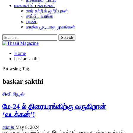
நமக்கான பாடல்
மணாவின் பக்கங்கள்
ஊர் சுற்றிக் குறிப்புகள்
சாப்பிட வாங்க
பரண்
மறக்க முடியாத முகங்கள்
Home
baskar sakthi
Browsing Tag
baskar sakthi
சினி நியூஸ்
மே-24 ல் திரையரங்கிற்கு வருகிறான்
‘வடக்கன்’!
admin
May 8, 2024
எழுத்தாளர் பாஸ்கர் சக்தி இயக்கத்தில் உருவாகியுள்ள 'வடக்கன்'