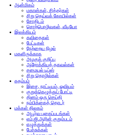
ஆன்மிகம்
மகான்கள், சித்தர்கள்
சிறு தெய்வக் கோயில்கள்
சோதிடம்
சொற்பொழிவுகள், வீடியோ
இலக்கியம்
கவிதைகள்
பேட்டிகள்
நேற்றைய நிழல்
மகளிருக்காக
அழகுக் குறிப்பு
ஆரோக்கியத் தகவல்கள்
சமையல் டிப்ஸ்
சிறு தொழில்கள்
கதம்பம்
இசை, நாட்டியம், ஓவியம்
குறுக்கெழுத்துப் போட்டி
தினம் ஒரு செய்தி
நம்பிக்கைத் தொடர்
மக்கள் திலகம்
அபூர்வ புகைப்படங்கள்
எம்.ஜி.ஆரின் குறும்படம்
எழுத்துக்கள்
பேச்சுக்கள்