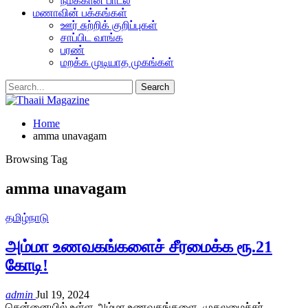
நமக்கான பாடல்
மணாவின் பக்கங்கள்
ஊர் சுற்றிக் குறிப்புகள்
சாப்பிட வாங்க
பரண்
மறக்க முடியாத முகங்கள்
Home
amma unavagam
Browsing Tag
amma unavagam
தமிழ்நாடு
அம்மா உணவகங்களைச் சீரமைக்க ரூ.21
கோடி!
admin
Jul 19, 2024
சென்னையில் உள்ள அம்மா உணவகங்களை முதலமைச்சர்