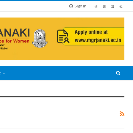
Sign In
்