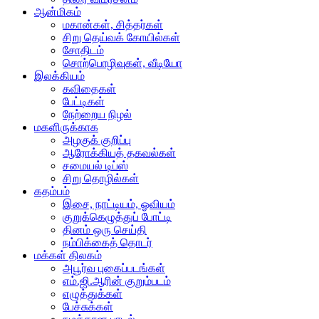
ஆன்மிகம்
மகான்கள், சித்தர்கள்
சிறு தெய்வக் கோயில்கள்
சோதிடம்
சொற்பொழிவுகள், வீடியோ
இலக்கியம்
கவிதைகள்
பேட்டிகள்
நேற்றைய நிழல்
மகளிருக்காக
அழகுக் குறிப்பு
ஆரோக்கியத் தகவல்கள்
சமையல் டிப்ஸ்
சிறு தொழில்கள்
கதம்பம்
இசை, நாட்டியம், ஓவியம்
குறுக்கெழுத்துப் போட்டி
தினம் ஒரு செய்தி
நம்பிக்கைத் தொடர்
மக்கள் திலகம்
அபூர்வ புகைப்படங்கள்
எம்.ஜி.ஆரின் குறும்படம்
எழுத்துக்கள்
பேச்சுக்கள்