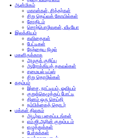
ஆன்மிகம்
மகான்கள், சித்தர்கள்
சிறு தெய்வக் கோயில்கள்
சோதிடம்
சொற்பொழிவுகள், வீடியோ
இலக்கியம்
கவிதைகள்
பேட்டிகள்
நேற்றைய நிழல்
மகளிருக்காக
அழகுக் குறிப்பு
ஆரோக்கியத் தகவல்கள்
சமையல் டிப்ஸ்
சிறு தொழில்கள்
கதம்பம்
இசை, நாட்டியம், ஓவியம்
குறுக்கெழுத்துப் போட்டி
தினம் ஒரு செய்தி
நம்பிக்கைத் தொடர்
மக்கள் திலகம்
அபூர்வ புகைப்படங்கள்
எம்.ஜி.ஆரின் குறும்படம்
எழுத்துக்கள்
பேச்சுக்கள்