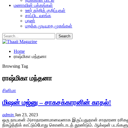
நமக்கான பாடல்
மணாவின் பக்கங்கள்
ஊர் சுற்றிக் குறிப்புகள்
சாப்பிட வாங்க
பரண்
மறக்க முடியாத முகங்கள்
Home
ராஷ்மிகா மந்தனா
Browsing Tag
ராஷ்மிகா மந்தனா
சினிமா
மிஷன் மஜ்னு – சாகசக்காரனின் காதல்!
admin
Jan 23, 2023
ஒரு நாயகன் அசாதாரணமானவனாக இருப்பதுதான் சாதாரண ரசிகனுக்கு
நிகழ்த்திக் காட்டும்போது கொண்டாடத் தூண்டும். ஆக்‌ஷன் படங்கள