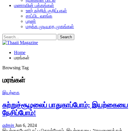
நமக்கான பாடல்
மணாவின் பக்கங்கள்
ஊர் சுற்றிக் குறிப்புகள்
சாப்பிட வாங்க
பரண்
மறக்க முடியாத முகங்கள்
Home
மரங்கள்
Browsing Tag
மரங்கள்
இயற்கை
சுற்றுச்சூழலைப் பாதுகாப்போம்; இயற்கையை
நேசிப்போம்!
admin
Jun 6, 2024
இயற்கையோடு நட்பு கொள்வோம், இயற்கையை அரவணைத்துச்