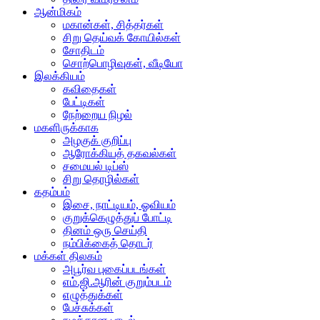
ஆன்மிகம்
மகான்கள், சித்தர்கள்
சிறு தெய்வக் கோயில்கள்
சோதிடம்
சொற்பொழிவுகள், வீடியோ
இலக்கியம்
கவிதைகள்
பேட்டிகள்
நேற்றைய நிழல்
மகளிருக்காக
அழகுக் குறிப்பு
ஆரோக்கியத் தகவல்கள்
சமையல் டிப்ஸ்
சிறு தொழில்கள்
கதம்பம்
இசை, நாட்டியம், ஓவியம்
குறுக்கெழுத்துப் போட்டி
தினம் ஒரு செய்தி
நம்பிக்கைத் தொடர்
மக்கள் திலகம்
அபூர்வ புகைப்படங்கள்
எம்.ஜி.ஆரின் குறும்படம்
எழுத்துக்கள்
பேச்சுக்கள்