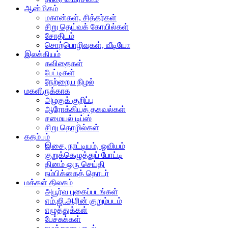
ஆன்மிகம்
மகான்கள், சித்தர்கள்
சிறு தெய்வக் கோயில்கள்
சோதிடம்
சொற்பொழிவுகள், வீடியோ
இலக்கியம்
கவிதைகள்
பேட்டிகள்
நேற்றைய நிழல்
மகளிருக்காக
அழகுக் குறிப்பு
ஆரோக்கியத் தகவல்கள்
சமையல் டிப்ஸ்
சிறு தொழில்கள்
கதம்பம்
இசை, நாட்டியம், ஓவியம்
குறுக்கெழுத்துப் போட்டி
தினம் ஒரு செய்தி
நம்பிக்கைத் தொடர்
மக்கள் திலகம்
அபூர்வ புகைப்படங்கள்
எம்.ஜி.ஆரின் குறும்படம்
எழுத்துக்கள்
பேச்சுக்கள்