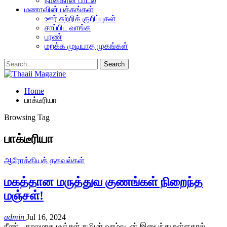
நமக்கான பாடல்
மணாவின் பக்கங்கள்
ஊர் சுற்றிக் குறிப்புகள்
சாப்பிட வாங்க
பரண்
மறக்க முடியாத முகங்கள்
Home
பாக்டீரியா
Browsing Tag
பாக்டீரியா
ஆரோக்கியத் தகவல்கள்
மகத்தான மருத்துவ குணங்கள் நிறைந்த
மஞ்சள்!
admin
Jul 16, 2024
நீண்ட காலமாக மஞ்சள் தமிழர் வாழ்வுடன் இயைந்து உள்ளதால்,