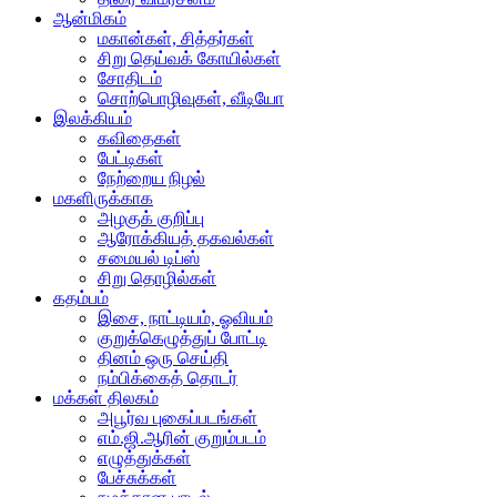
ஆன்மிகம்
மகான்கள், சித்தர்கள்
சிறு தெய்வக் கோயில்கள்
சோதிடம்
சொற்பொழிவுகள், வீடியோ
இலக்கியம்
கவிதைகள்
பேட்டிகள்
நேற்றைய நிழல்
மகளிருக்காக
அழகுக் குறிப்பு
ஆரோக்கியத் தகவல்கள்
சமையல் டிப்ஸ்
சிறு தொழில்கள்
கதம்பம்
இசை, நாட்டியம், ஓவியம்
குறுக்கெழுத்துப் போட்டி
தினம் ஒரு செய்தி
நம்பிக்கைத் தொடர்
மக்கள் திலகம்
அபூர்வ புகைப்படங்கள்
எம்.ஜி.ஆரின் குறும்படம்
எழுத்துக்கள்
பேச்சுக்கள்