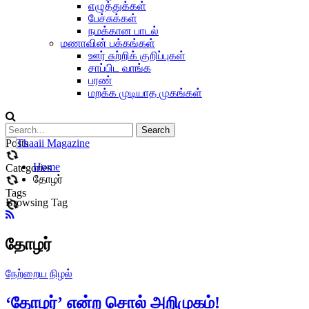
எழுத்துக்கள்
பேச்சுக்கள்
நமக்கான பாடல்
மணாவின் பக்கங்கள்
ஊர் சுற்றிக் குறிப்புகள்
சாப்பிட வாங்க
பரண்
மறக்க முடியாத முகங்கள்
Posts
Home
Categories
தோழர்
Tags
Browsing Tag
தோழர்
நேற்றைய நிழல்
‘தோழர்’ என்ற சொல் அறிமுகம்!