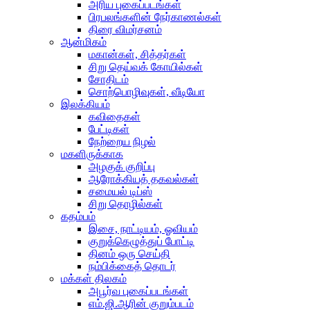
அரிய புகைப்படங்கள்
பிரபலங்களின் நேர்காணல்கள்
திரை விமர்சனம்
ஆன்மிகம்
மகான்கள், சித்தர்கள்
சிறு தெய்வக் கோயில்கள்
சோதிடம்
சொற்பொழிவுகள், வீடியோ
இலக்கியம்
கவிதைகள்
பேட்டிகள்
நேற்றைய நிழல்
மகளிருக்காக
அழகுக் குறிப்பு
ஆரோக்கியத் தகவல்கள்
சமையல் டிப்ஸ்
சிறு தொழில்கள்
கதம்பம்
இசை, நாட்டியம், ஓவியம்
குறுக்கெழுத்துப் போட்டி
தினம் ஒரு செய்தி
நம்பிக்கைத் தொடர்
மக்கள் திலகம்
அபூர்வ புகைப்படங்கள்
எம்.ஜி.ஆரின் குறும்படம்