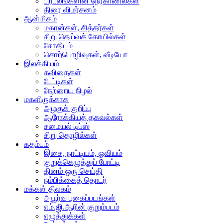
பிரபலங்களின் நேர்காணல்கள்
திரை விமர்சனம்
ஆன்மிகம்
மகான்கள், சித்தர்கள்
சிறு தெய்வக் கோயில்கள்
சோதிடம்
சொற்பொழிவுகள், வீடியோ
இலக்கியம்
கவிதைகள்
பேட்டிகள்
நேற்றைய நிழல்
மகளிருக்காக
அழகுக் குறிப்பு
ஆரோக்கியத் தகவல்கள்
சமையல் டிப்ஸ்
சிறு தொழில்கள்
கதம்பம்
இசை, நாட்டியம், ஓவியம்
குறுக்கெழுத்துப் போட்டி
தினம் ஒரு செய்தி
நம்பிக்கைத் தொடர்
மக்கள் திலகம்
அபூர்வ புகைப்படங்கள்
எம்.ஜி.ஆரின் குறும்படம்
எழுத்துக்கள்