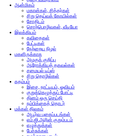
ஆன்மிகம்
மகான்கள், சித்தர்கள்
சிறு தெய்வக் கோயில்கள்
சோதிடம்
சொற்பொழிவுகள், வீடியோ
இலக்கியம்
கவிதைகள்
பேட்டிகள்
நேற்றைய நிழல்
மகளிருக்காக
அழகுக் குறிப்பு
ஆரோக்கியத் தகவல்கள்
சமையல் டிப்ஸ்
சிறு தொழில்கள்
கதம்பம்
இசை, நாட்டியம், ஓவியம்
குறுக்கெழுத்துப் போட்டி
தினம் ஒரு செய்தி
நம்பிக்கைத் தொடர்
மக்கள் திலகம்
அபூர்வ புகைப்படங்கள்
எம்.ஜி.ஆரின் குறும்படம்
எழுத்துக்கள்
பேச்சுக்கள்