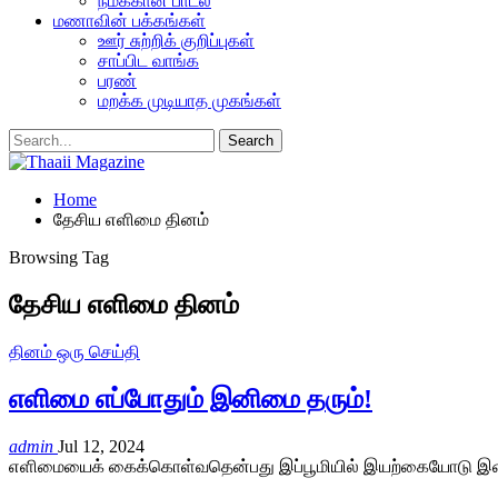
நமக்கான பாடல்
மணாவின் பக்கங்கள்
ஊர் சுற்றிக் குறிப்புகள்
சாப்பிட வாங்க
பரண்
மறக்க முடியாத முகங்கள்
Home
தேசிய எளிமை தினம்
Browsing Tag
தேசிய எளிமை தினம்
தினம் ஒரு செய்தி
எளிமை எப்போதும் இனிமை தரும்!
admin
Jul 12, 2024
எளிமையைக் கைக்கொள்வதென்பது இப்பூமியில் இயற்கையோடு இயைந்த